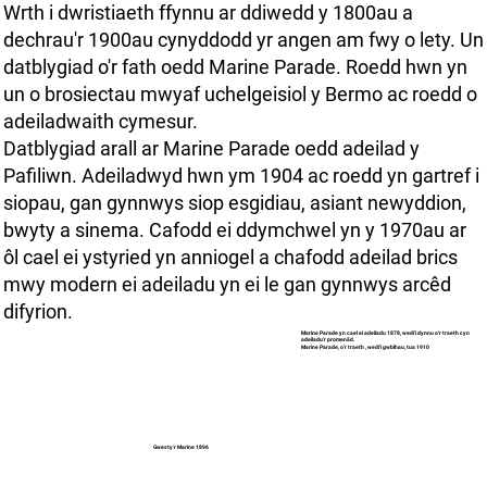
Wrth i dwristiaeth ffynnu ar ddiwedd y 1800au a
dechrau'r 1900au cynyddodd yr angen am fwy o lety. Un
datblygiad o'r fath oedd Marine Parade. Roedd hwn yn
un o brosiectau mwyaf uchelgeisiol y Bermo ac roedd o
adeiladwaith cymesur.
Datblygiad arall ar Marine Parade oedd adeilad y
Pafiliwn. Adeiladwyd hwn ym 1904 ac roedd yn gartref i
siopau, gan gynnwys siop esgidiau, asiant newyddion,
bwyty a sinema. Cafodd ei ddymchwel yn y 1970au ar
ôl cael ei ystyried yn anniogel a chafodd adeilad brics
mwy modern ei adeiladu yn ei le gan gynnwys arcêd
difyrion.
Marine Parade yn cael ei adeiladu 1878, wedi’i dynnu o'r traeth cyn
adeiladu'r promenâd.
Marine Parade, o’r traeth , wedi'i gwblhau, tua 1910
Gwesty'r Marine 1896