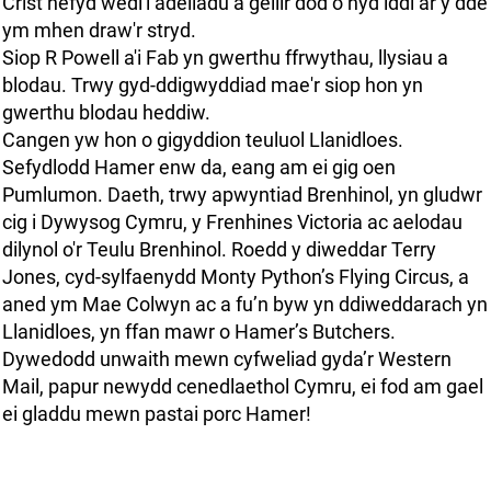
Crist hefyd wedi'i adeiladu a gellir dod o hyd iddi ar y dde
ym mhen draw'r stryd.
Siop R Powell a'i Fab yn gwerthu ffrwythau, llysiau a
blodau. Trwy gyd-ddigwyddiad mae'r siop hon yn
gwerthu blodau heddiw.
Cangen yw hon o gigyddion teuluol Llanidloes.
Sefydlodd Hamer enw da, eang am ei gig oen
Pumlumon. Daeth, trwy apwyntiad Brenhinol, yn gludwr
cig i Dywysog Cymru, y Frenhines Victoria ac aelodau
dilynol o'r Teulu Brenhinol. Roedd y diweddar Terry
Jones, cyd-sylfaenydd Monty Python’s Flying Circus, a
aned ym Mae Colwyn ac a fu’n byw yn ddiweddarach yn
Llanidloes, yn ffan mawr o Hamer’s Butchers.
Dywedodd unwaith mewn cyfweliad gyda’r Western
Mail, papur newydd cenedlaethol Cymru, ei fod am gael
ei gladdu mewn pastai porc Hamer!