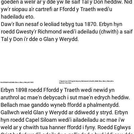
goeden a welir ar y dde yw lle saif Tal y Don heddiw. Nid
yw'r siopau a'r cartrefi ar Ffordd y Traeth wedi'u
hadeiladu eto.
Daw'r llun nesaf o leoliad tebyg tua 1870. Erbyn hyn
roedd Gwesty'r Richmond wedi'i adeiladu (chwith) a saif
Tal y Don i'r dde o Glan y Werydd.
Y Sgwâr tua 1870 gyda Gwesty Richmond (chwith), Belle View, Glan y Werydd a
Northfield Hall, Belle View a Glan y Werydd 1865
Gwesty Tal y Don.
Erbyn 1898 roedd Ffordd y Traeth wedi newid yn
aruthrol ac mae'n debycach i sut mae'n edrych heddiw.
Bellach mae ganddo wyneb ffordd a phalmentydd.
Gallwch weld Glan y Werydd ar ddiwedd y stryd. Erbyn
hyn roedd Capel Siloam wedi'i ailadeiladu ac mae i'w
weld ar y chwith tua hanner ffordd i fyny. Roedd Eglwys