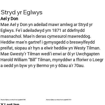
Stryd yr Eglwys
Ael y Don
Mae Ael y Don yn adeilad mawr amlwg ar Stryd yr
Eglwys. Fe'i adeiladwyd ym 1871 at ddefnydd
masnachol. Mae'n deras cymesurol mawreddog.
Heddiw mae'n gartref i gymysgedd o breswylfeydd
preifat, siopau a'r hyn a elwir heddiw yn Westy Tilman.
Mae Gwesty’r Tilman wedi’i enwi ar ôl yr Uwchgapten
Harold William “Bill” Tilman, mynyddwr a fforiwr o Loegr
a oedd yn byw yn y Bermo yn y 60au a’r 70au.
Stryd yr Eglwys yn edrych tua'r gogledd 1914
Stryd yr Eglwys yn edrych tua'r gogledd 1881
Y Last Inn