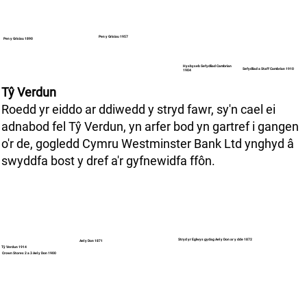
Pen y Grisiau 1957
Pen y Grisiau 1890
Hysbyseb Sefydliad Cambrian
Sefydliad a Staff Cambrian 1910
1904
Tŷ Verdun
Roedd yr eiddo ar ddiwedd y stryd fawr, sy'n cael ei
adnabod fel Tŷ Verdun, yn arfer bod yn gartref i gangen
o'r de, gogledd Cymru Westminster Bank Ltd ynghyd â
swyddfa bost y dref a'r gyfnewidfa ffôn.
Stryd yr Eglwys gydag Ael y Don ar y dde 1872
Ael y Don 1871
Tŷ Verdun 1914
Crown Stores 2 a 3 Ael y Don 1900