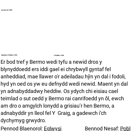
Hysbyseb 1889
Adeiladu'r Pafiliwn 1904
Y Pafiliwn 1906
Er bod tref y Bermo wedi tyfu a newid dros y
blynyddoedd ers iddi gael ei chrybwyll gyntaf fel
anheddiad, mae llawer o'r adeiladau hŷn yn dal i fodoli,
hyd yn oed os yw eu defnydd wedi newid. Maent yn dal
yn adnabyddadwy heddiw. Os ydych chi eisiau cael
teimlad o sut oedd y Bermo rai canrifoedd yn ôl, ewch
am dro o amgylch lonydd a grisiau’r hen Bermo, a
adnabyddir yn lleol fel Y Graig, a gadewch i’ch
dychymyg grwydro.
Pennod Blaenorol:
Eglwysi
Bennod Nesaf:
Pobl