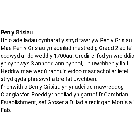
Pen y Grisiau
Un o adeiladau cynharaf y stryd fawr yw Pen y Grisiau.
Mae Pen y Grisiau yn adeilad rhestredig Gradd 2 ac fe’i
codwyd ar ddiwedd y 1700au. Credir ei fod yn wreiddiol
yn cynnwys 3 annedd annibynnol, un uwchben y llall.
Heddiw mae wedi'i rannu'n eiddo masnachol ar lefel
stryd gyda phreswylfa breifat uwchben.
I’r chwith o Ben y Grisiau yn yr adeilad mawreddog
Glanglasfor. Roedd yr adeilad yn gartref i'r Cambrian
Establishment, sef Groser a Dillad a redir gan Morris a'i
Fab.