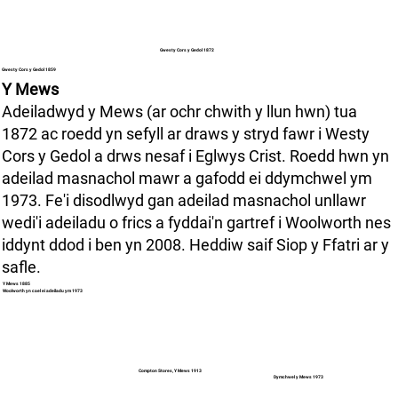
Gwesty Cors y Gedol 1872
Gwesty Cors y Gedol 1859
Y Mews
Adeiladwyd y Mews (ar ochr chwith y llun hwn) tua
1872 ac roedd yn sefyll ar draws y stryd fawr i Westy
Cors y Gedol a drws nesaf i Eglwys Crist. Roedd hwn yn
adeilad masnachol mawr a gafodd ei ddymchwel ym
1973. Fe'i disodlwyd gan adeilad masnachol unllawr
wedi'i adeiladu o frics a fyddai'n gartref i Woolworth nes
iddynt ddod i ben yn 2008. Heddiw saif Siop y Ffatri ar y
safle.
Y Mews 1885
Woolworth yn cael ei adeiladu ym 1973
Compton Stores, Y Mews 1913
Dymchwel y Mews 1973