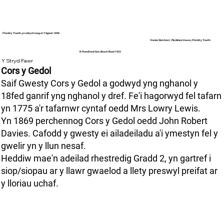
Ffordd y Traeth, yn edrych tuag at Y Sgwâr 1898
'Hamer Butchers’, Plynlimon House, Ffordd y Traeth
R. Powell and Son, Beach Road 1922
Y Stryd Fawr
Cors y Gedol
Saif Gwesty Cors y Gedol a godwyd yng nghanol y
18fed ganrif yng nghanol y dref. Fe'i hagorwyd fel tafarn
yn 1775 a'r tafarnwr cyntaf oedd Mrs Lowry Lewis.
Yn 1869 perchennog Cors y Gedol oedd John Robert
Davies. Cafodd y gwesty ei ailadeiladu a'i ymestyn fel y
gwelir yn y llun nesaf.
Heddiw mae'n adeilad rhestredig Gradd 2, yn gartref i
siop/siopau ar y llawr gwaelod a llety preswyl preifat ar
y lloriau uchaf.