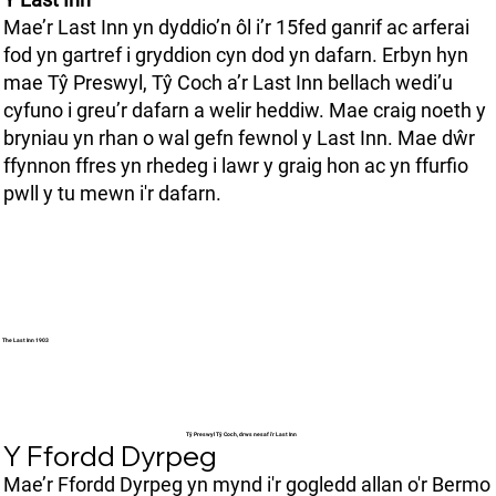
Mae’r Last Inn yn dyddio’n ôl i’r 15fed ganrif ac arferai
fod yn gartref i gryddion cyn dod yn dafarn. Erbyn hyn
mae Tŷ Preswyl, Tŷ Coch a’r Last Inn bellach wedi’u
cyfuno i greu’r dafarn a welir heddiw. Mae craig noeth y
bryniau yn rhan o wal gefn fewnol y Last Inn. Mae dŵr
ffynnon ffres yn rhedeg i lawr y graig hon ac yn ffurfio
pwll y tu mewn i'r dafarn.
The Last Inn 1903
Tŷ Preswyl Tŷ Coch, drws nesaf i'r Last Inn
Y Ffordd Dyrpeg
Mae’r Ffordd Dyrpeg yn mynd i'r gogledd allan o'r Bermo