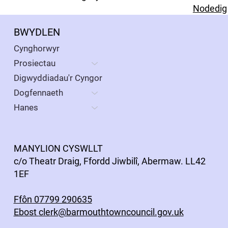
Nodedig
BWYDLEN
Cynghorwyr
Prosiectau
Digwyddiadau'r Cyngor
Dogfennaeth
Hanes
MANYLION CYSWLLT
c/o Theatr Draig, Ffordd Jiwbilî, Abermaw. LL42
1EF
Ffôn 07799 290635
Ebost
clerk@barmouthtowncouncil.gov.uk