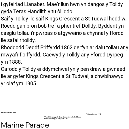
i gyfeiriad Llanaber. Mae'r llun hwn yn dangos y Tolldy
gyda Teras Handlith y tu ôl iddo.
Saif y Tolldy lle saif Kings Crescent a St Tudwal heddiw.
Roedd gan bron bob tref a phentref Dolldy. Byddent yn
casglu tollau i'r pwrpas o atgyweirio a chynnal y ffordd
lle safai’r tolldy.
Rhoddodd Deddf Priffyrdd 1862 derfyn ar dalu tollau ar y
mwyafrif o ffyrdd. Caewyd y Tolldy ar y Ffordd Dyrpeg
ym 1888.
Cafodd y Tolldy ei ddymchwel yn y pen draw a gwnaed
lle ar gyfer Kings Crescent a St Tudwal, a chwblhawyd
yr olaf ym 1905.
Y Ffordd Dyrpeg 1874
Y Ffordd Dyrpeg 1913
Y Ffordd Dyrpeg gyda Kings Crescent wedi'i chwblhau'n
rhannol a'r Tolldy yn dal yn ei le 1894
Marine Parade