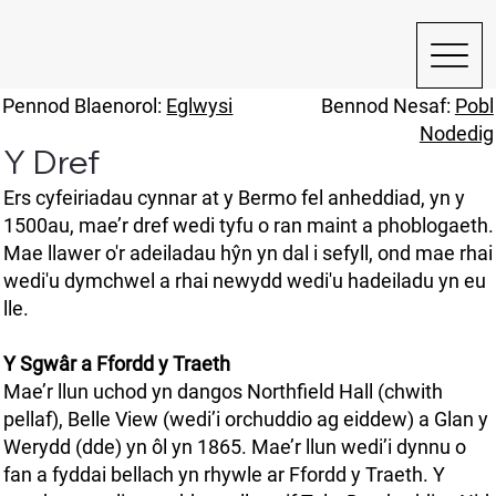
Pennod Blaenorol:
Eglwysi
Bennod Nesaf:
Pobl
Nodedig
Y Dref
Ers cyfeiriadau cynnar at y Bermo fel anheddiad, yn y
1500au, mae’r dref wedi tyfu o ran maint a phoblogaeth.
Mae llawer o'r adeiladau hŷn yn dal i sefyll, ond mae rhai
wedi'u dymchwel a rhai newydd wedi'u hadeiladu yn eu
lle.
Y Sgwâr a Ffordd y Traeth
Mae’r llun uchod yn dangos Northfield Hall (chwith
pellaf), Belle View (wedi’i orchuddio ag eiddew) a Glan y
Werydd (dde) yn ôl yn 1865. Mae’r llun wedi’i dynnu o
fan a fyddai bellach yn rhywle ar Ffordd y Traeth. Y