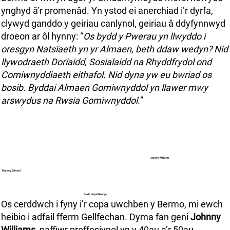
ynghyd â’r promenâd. Yn ystod ei anerchiad i’r dyrfa,
clywyd ganddo y geiriau canlynol, geiriau â ddyfynnwyd
droeon ar ôl hynny: “
Os bydd y Pwerau yn llwyddo i
oresgyn Natsïaeth yn yr Almaen, beth ddaw wedyn? Nid
llywodraeth Dorïaidd, Sosialaidd na Rhyddfrydol ond
Comiwnyddiaeth eithafol. Nid dyna yw eu bwriad os
bosib. Byddai Almaen Gomiwnyddol yn llawer mwy
arswydus na Rwsia Gomiwnyddol.
”
Johnny Williams
Twysog Edward
David Lloyd George
Os cerddwch i fyny i’r copa uwchben y Bermo, mi ewch
heibio i adfail fferm Gellfechan. Dyma fan geni
Johnny
Williams
, paffiwr proffesiynol yn y 40au a’r 50au.