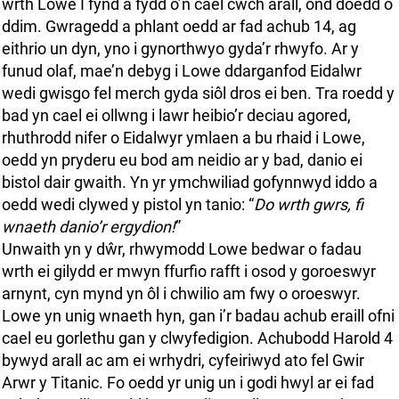
wrth Lowe I fynd a fydd o’n cael cwch arall, ond doedd o
ddim. Gwragedd a phlant oedd ar fad achub 14, ag
eithrio un dyn, yno i gynorthwyo gyda’r rhwyfo. Ar y
funud olaf, mae’n debyg i Lowe ddarganfod Eidalwr
wedi gwisgo fel merch gyda siôl dros ei ben. Tra roedd y
bad yn cael ei ollwng i lawr heibio’r deciau agored,
rhuthrodd nifer o Eidalwyr ymlaen a bu rhaid i Lowe,
oedd yn pryderu eu bod am neidio ar y bad, danio ei
bistol dair gwaith. Yn yr ymchwiliad gofynnwyd iddo a
oedd wedi clywed y pistol yn tanio: “
Do wrth gwrs, fi
wnaeth danio’r ergydion!
”
Unwaith yn y dŵr, rhwymodd Lowe bedwar o fadau
wrth ei gilydd er mwyn ffurfio rafft i osod y goroeswyr
arnynt, cyn mynd yn ôl i chwilio am fwy o oroeswyr.
Lowe yn unig wnaeth hyn, gan i’r badau achub eraill ofni
cael eu gorlethu gan y clwyfedigion. Achubodd Harold 4
bywyd arall ac am ei wrhydri, cyfeiriwyd ato fel Gwir
Arwr y Titanic. Fo oedd yr unig un i godi hwyl ar ei fad