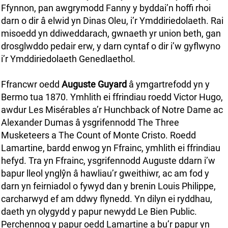
Ffynnon, pan awgrymodd Fanny y byddai’n hoffi rhoi
darn o dir â elwid yn Dinas Oleu, i’r Ymddiriedolaeth. Rai
misoedd yn ddiweddarach, gwnaeth yr union beth, gan
drosglwddo pedair erw, y darn cyntaf o dir i’w gyflwyno
i’r Ymddiriedolaeth Genedlaethol.
Ffrancwr oedd
Auguste Guyard
â ymgartrefodd yn y
Bermo tua 1870. Ymhlith ei ffrindiau roedd Victor Hugo,
awdur Les Misérables a’r Hunchback of Notre Dame ac
Alexander Dumas â ysgrifennodd The Three
Musketeers a The Count of Monte Cristo. Roedd
Lamartine, bardd enwog yn Ffrainc, ymhlith ei ffrindiau
hefyd. Tra yn Ffrainc, ysgrifennodd Auguste ddarn i’w
bapur lleol ynglŷn â hawliau’r gweithiwr, ac am fod y
darn yn feirniadol o fywyd dan y brenin Louis Philippe,
carcharwyd ef am ddwy flynedd. Yn dilyn ei ryddhau,
daeth yn olygydd y papur newydd Le Bien Public.
Perchennog y papur oedd Lamartine a bu’r papur yn