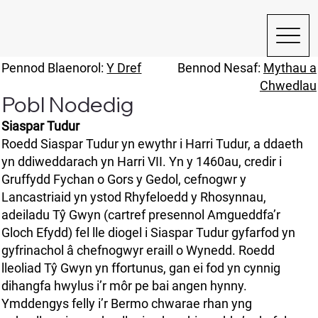
Pennod Blaenorol:
Y Dref
Bennod Nesaf:
Mythau a
Chwedlau
Pobl Nodedig
Siaspar Tudur
Roedd Siaspar Tudur yn ewythr i Harri Tudur, a ddaeth
yn ddiweddarach yn Harri VII. Yn y 1460au, credir i
Gruffydd Fychan o Gors y Gedol, cefnogwr y
Lancastriaid yn ystod Rhyfeloedd y Rhosynnau,
adeiladu Tŷ Gwyn (cartref presennol Amgueddfa’r
Gloch Efydd) fel lle diogel i Siaspar Tudur gyfarfod yn
gyfrinachol â chefnogwyr eraill o Wynedd. Roedd
lleoliad Tŷ Gwyn yn ffortunus, gan ei fod yn cynnig
dihangfa hwylus i’r môr pe bai angen hynny.
Ymddengys felly i’r Bermo chwarae rhan yng