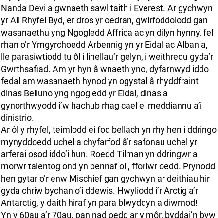
Nanda Devi a gwnaeth sawl taith i Everest. Ar gychwyn
yr Ail Rhyfel Byd, er dros yr oedran, gwirfoddolodd gan
wasanaethu yng Ngogledd Affrica ac yn dilyn hynny, fel
rhan o’r Ymgyrchoedd Arbennig yn yr Eidal ac Albania,
lle parasiwtiodd tu ôl i linellau’r gelyn, i weithredu gyda’r
Gwrthsafiad. Am yr hyn â wnaeth yno, dyfarnwyd iddo
fedal am wasanaeth hynod yn ogystal â rhyddfraint
dinas Belluno yng ngogledd yr Eidal, dinas a
gynorthwyodd i’w hachub rhag cael ei meddiannu a’i
dinistrio.
Ar ôl y rhyfel, teimlodd ei fod bellach yn rhy hen i ddringo
mynyddoedd uchel a chyfarfod â’r safonau uchel yr
arferai osod iddo’i hun. Roedd Tilman yn ddringwr a
morwr talentog ond yn bennaf oll, fforiwr oedd. Prynodd
hen gytar o’r enw Mischief gan gychwyn ar deithiau hir
gyda chriw bychan o’i ddewis. Hwyliodd i’r Arctig a’r
Antarctig, y daith hiraf yn para blwyddyn a diwrnod!
Yn y 60au a’r 70au, pan nad oedd ar y môr, byddai’n byw