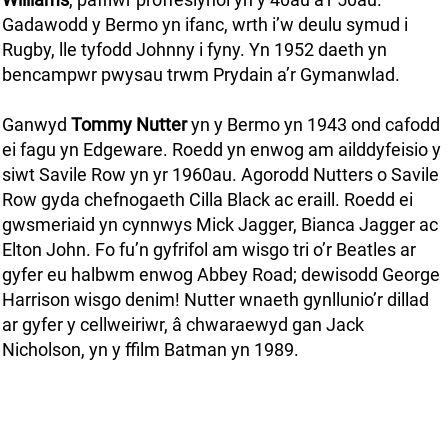
Gadawodd y Bermo yn ifanc, wrth i’w deulu symud i
Rugby, lle tyfodd Johnny i fyny. Yn 1952 daeth yn
bencampwr pwysau trwm Prydain a’r Gymanwlad.
Ganwyd
Tommy Nutter
yn y Bermo yn 1943 ond cafodd
ei fagu yn Edgeware. Roedd yn enwog am ailddyfeisio y
siwt Savile Row yn yr 1960au. Agorodd Nutters o Savile
Row gyda chefnogaeth Cilla Black ac eraill. Roedd ei
gwsmeriaid yn cynnwys Mick Jagger, Bianca Jagger ac
Elton John. Fo fu’n gyfrifol am wisgo tri o’r Beatles ar
gyfer eu halbwm enwog Abbey Road; dewisodd George
Harrison wisgo denim! Nutter wnaeth gynllunio’r dillad
ar gyfer y cellweiriwr, â chwaraewyd gan Jack
Nicholson, yn y ffilm Batman yn 1989.