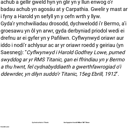
achub a gellir gweld hyn yn glir yn y llun enwog o’r
badau achub yn agosáu at y Carpathia. Gwelir y mast ar
i fyny a Harold yn sefyll yn y cefn wrth y llyw.
Gyda’r ymchwiliadau drosodd, dychwelodd i’r Bermo, a’i
groesawu yn ôl yn arwr, gyda derbyniad priodol wedi ei
drefnu ar ei gyfer yn y Pafiliwn. Cyflwynwyd oriawr aur
iddo i nodi’r achlysur ac ar yr oriawr roedd y geiriau (yn
Saesneg): “
Cyflwynwyd i Harold Godfrey Lowe, pumed
swyddog ar yr RMS Titanic, gan ei ffrindiau yn y Bermo
a thu hwnt, fel cydnabyddiaeth a gwerthfawrogiad o’i
ddewrder, yn dilyn suddo’r Titanic, 15eg Ebrill, 1912
".
Uwchgapten Harold William “Bill” Tilman
Cychod achub o'r Titanic
Harold Lowe