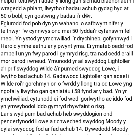
helpu’r teithwyr i adael y llong gan sicrhau blaenoriaeth i
wragedd a phlant, llwytho’r badau achub gydag hyd at
50 o bobl, cyn gostwng y badau i’r dŵr.
Eglurodd fod pob dyn yn wahanol o safbwynt nifer y
teithwyr i’w cynnwys ond mai 50 fyddai’r cyfanswm fel
rheol. Yn ystod yr ymchwiliad i’r drychineb, gofynnwyd i
Harold ymhelaethu ar y pwynt yma. Ei ymateb oedd fod
ambell un yn fwy parod i gymryd risg, tra nad oedd eraill
mor barod i wneud. Ymunodd yr ail swyddog Lightoller
a’r prif swyddog Wilde â’r pumed swyddog Lowe, i
lwytho bad achub 14. Gadawodd Lightoller gan adael i
Wilde roi’r gorchmynion o fwrdd y llong tra od Lowe yng
ngofal y llwytho gan ganiatáu i 58 fynd ar y bad. Yn yr
ymchwiliad, cytunodd ei fod wedi gorlwytho ac iddo fod
yn ymwybodol iddo gymryd rhywfaint o risg.
Lansiwyd pum bad achub heb swyddogion ond
penderfynodd Lowe a’r chweched swyddog Moody y
dylai swyddog fod ar fad achub 14. Dywedodd Moody