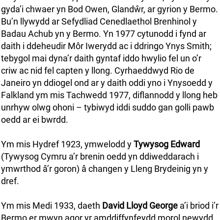
gyda’i chwaer yn Bod Owen, Glandŵr, ar gyrion y Bermo.
Bu’n llywydd ar Sefydliad Cenedlaethol Brenhinol y
Badau Achub yn y Bermo. Yn 1977 cytunodd i fynd ar
daith i ddeheudir Môr Iwerydd ac i ddringo Ynys Smith;
tebygol mai dyna’r daith gyntaf iddo hwylio fel un o’r
criw ac nid fel capten y llong. Cyrhaeddwyd Rio de
Janeiro yn ddiogel ond ar y daith oddi yno i Ynysoedd y
Falkland ym mis Tachwedd 1977, diflannodd y llong heb
unrhyw olwg ohoni – tybiwyd iddi suddo gan golli pawb
oedd ar ei bwrdd.
Ym mis Hydref 1923, ymwelodd y
Tywysog Edward
(Tywysog Cymru a’r brenin oedd yn ddiweddarach i
ymwrthod â’r goron) â changen y Lleng Brydeinig yn y
dref.
Ym mis Medi 1933, daeth
David Lloyd George
a’i briod i’r
Bermo er mwyn agor yr amddiffynfeydd morol newydd