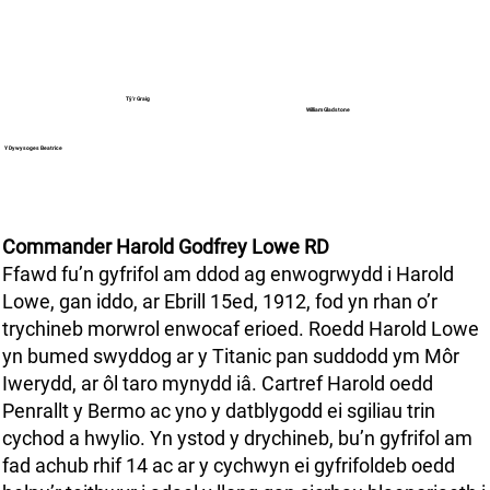
Tŷ’r Graig
William Gladstone
Y Dywysoges Beatrice
Commander Harold Godfrey Lowe RD
Ffawd fu’n gyfrifol am ddod ag enwogrwydd i Harold
Lowe, gan iddo, ar Ebrill 15ed, 1912, fod yn rhan o’r
trychineb morwrol enwocaf erioed. Roedd Harold Lowe
yn bumed swyddog ar y Titanic pan suddodd ym Môr
Iwerydd, ar ôl taro mynydd iâ. Cartref Harold oedd
Penrallt y Bermo ac yno y datblygodd ei sgiliau trin
cychod a hwylio. Yn ystod y drychineb, bu’n gyfrifol am
fad achub rhif 14 ac ar y cychwyn ei gyfrifoldeb oedd