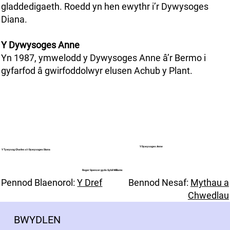
gladdedigaeth. Roedd yn hen ewythr i’r Dywysoges
Diana.
Y Dywysoges Anne
Yn 1987, ymwelodd y Dywysoges Anne â’r Bermo i
gyfarfod â gwirfoddolwyr elusen Achub y Plant.
Y Dywysoges Anne
Y Tywysog Charles a’r Dywysoges Diana
Roger Spencer gyda Sybil Williams
Pennod Blaenorol:
Y Dref
Bennod Nesaf:
Mythau a
Chwedlau
BWYDLEN