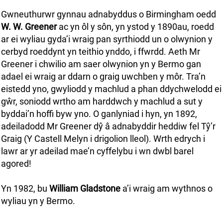
Gwneuthurwr gynnau adnabyddus o Birmingham oedd
W. W. Greener
ac yn ôl y sôn, yn ystod y 1890au, roedd
ar ei wyliau gyda’i wraig pan syrthiodd un o olwynion y
cerbyd roeddynt yn teithio ynddo, i ffwrdd. Aeth Mr
Greener i chwilio am saer olwynion yn y Bermo gan
adael ei wraig ar ddarn o graig uwchben y môr. Tra’n
eistedd yno, gwyliodd y machlud a phan ddychwelodd ei
gŵr, soniodd wrtho am harddwch y machlud a sut y
byddai’n hoffi byw yno. O ganlyniad i hyn, yn 1892,
adeiladodd Mr Greener dŷ â adnabyddir heddiw fel Tŷ’r
Graig (Y Castell Melyn i drigolion lleol). Wrth edrych i
lawr ar yr adeilad mae’n cyffelybu i wn dwbl barel
agored!
Yn 1982, bu
William Gladstone
a’i wraig am wythnos o
wyliau yn y Bermo.