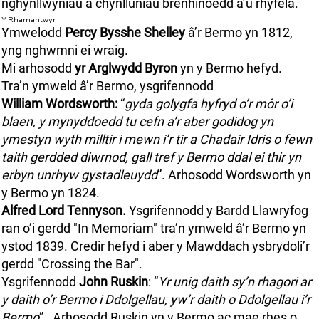
nghynllwyniau a chynlluniau brenhinoedd a’u rhyfela.
Y Rhamantwyr
Ymwelodd
Percy Bysshe Shelley
â’r Bermo yn 1812,
yng nghwmni ei wraig.
Mi arhosodd
yr Arglwydd Byron
yn y Bermo hefyd.
Tra’n ymweld â’r Bermo, ysgrifennodd
William Wordsworth:
“
gyda golygfa hyfryd o’r môr o’i
blaen, y mynyddoedd tu cefn a’r aber godidog yn
ymestyn wyth milltir i mewn i’r tir a Chadair Idris o fewn
taith gerdded diwrnod, gall tref y Bermo ddal ei thir yn
erbyn unrhyw gystadleuydd
”. Arhosodd Wordsworth yn
y Bermo yn 1824.
Alfred Lord Tennyson.
Ysgrifennodd y Bardd Llawryfog
ran o’i gerdd "In Memoriam" tra’n ymweld â’r Bermo yn
ystod 1839. Credir hefyd i aber y Mawddach ysbrydoli’r
gerdd "Crossing the Bar".
Ysgrifennodd
John Ruskin
: “
Yr unig daith sy’n rhagori ar
y daith o’r Bermo i Ddolgellau, yw’r daith o Ddolgellau i’r
Bermo
”. Arhosodd Ruskin yn y Bermo ac mae rhes o