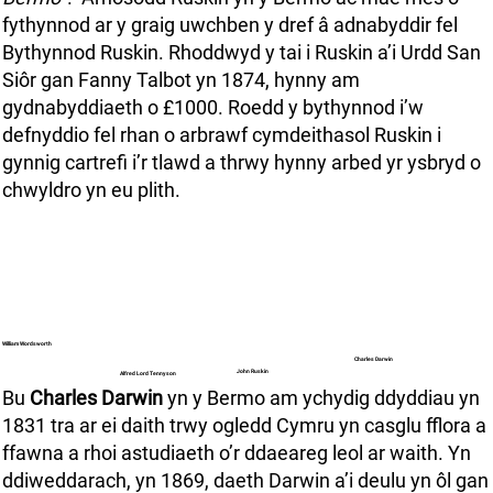
fythynnod ar y graig uwchben y dref â adnabyddir fel
Bythynnod Ruskin. Rhoddwyd y tai i Ruskin a’i Urdd San
Siôr gan Fanny Talbot yn 1874, hynny am
gydnabyddiaeth o £1000. Roedd y bythynnod i’w
defnyddio fel rhan o arbrawf cymdeithasol Ruskin i
gynnig cartrefi i’r tlawd a thrwy hynny arbed yr ysbryd o
chwyldro yn eu plith.
William Wordsworth
Charles Darwin
John Ruskin
Alfred Lord Tennyson
Bu
Charles Darwin
yn y Bermo am ychydig ddyddiau yn
1831 tra ar ei daith trwy ogledd Cymru yn casglu fflora a
ffawna a rhoi astudiaeth o’r ddaeareg leol ar waith. Yn
ddiweddarach, yn 1869, daeth Darwin a’i deulu yn ôl gan