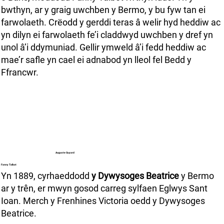
bwthyn, ar y graig uwchben y Bermo, y bu fyw tan ei
farwolaeth. Crëodd y gerddi teras â welir hyd heddiw ac
yn dilyn ei farwolaeth fe’i claddwyd uwchben y dref yn
unol â’i ddymuniad. Gellir ymweld â’i fedd heddiw ac
mae’r safle yn cael ei adnabod yn lleol fel Bedd y
Ffrancwr.
Auguste Guyard
Fanny Talbot
Yn 1889, cyrhaeddodd
y Dywysoges Beatrice
y Bermo
ar y trên, er mwyn gosod carreg sylfaen Eglwys Sant
Ioan. Merch y Frenhines Victoria oedd y Dywysoges
Beatrice.