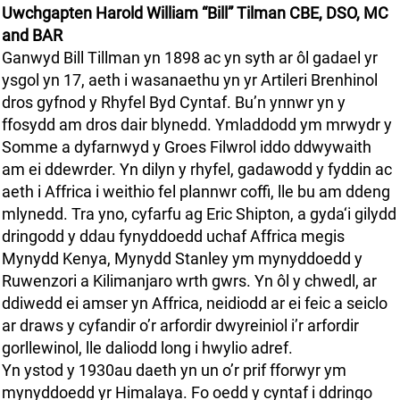
Uwchgapten Harold William “Bill” Tilman CBE, DSO, MC
and BAR
Ganwyd Bill Tillman yn 1898 ac yn syth ar ôl gadael yr
ysgol yn 17, aeth i wasanaethu yn yr Artileri Brenhinol
dros gyfnod y Rhyfel Byd Cyntaf. Bu’n ynnwr yn y
ffosydd am dros dair blynedd. Ymladdodd ym mrwydr y
Somme a dyfarnwyd y Groes Filwrol iddo ddwywaith
am ei ddewrder. Yn dilyn y rhyfel, gadawodd y fyddin ac
aeth i Affrica i weithio fel plannwr coffi, lle bu am ddeng
mlynedd. Tra yno, cyfarfu ag Eric Shipton, a gyda‘i gilydd
dringodd y ddau fynyddoedd uchaf Affrica megis
Mynydd Kenya, Mynydd Stanley ym mynyddoedd y
Ruwenzori a Kilimanjaro wrth gwrs. Yn ôl y chwedl, ar
ddiwedd ei amser yn Affrica, neidiodd ar ei feic a seiclo
ar draws y cyfandir o’r arfordir dwyreiniol i’r arfordir
gorllewinol, lle daliodd long i hwylio adref.
Yn ystod y 1930au daeth yn un o’r prif fforwyr ym
mynyddoedd yr Himalaya. Fo oedd y cyntaf i ddringo