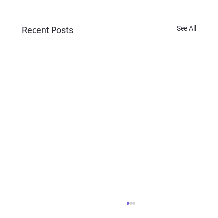
See All
Recent Posts
Cyhoeddi cyfrifon archwiliedig ar gyfer y