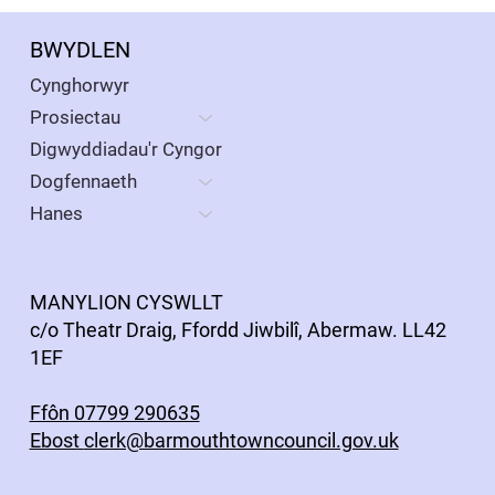
flwyddyn a ddaeth i ben 31 Mawrth
2025
BWYDLEN
Mae rheoliad 15(5) o Reoliadau Cyfrifon ac
Archwilio (Cymru) 2014 (fel y’u diwygiwyd) yn ei
Cynghorwyr
gwneud yn ofynnol erbyn 30 Medi 2025, Cyngor
Prosiectau
tref Abermaw gyhoeddi ei ddatganiadau
Digwyddiadau'r Cyngor
cyfrifyddu ar gyfer y flw
Dogfennaeth
Hanes
MANYLION CYSWLLT
c/o Theatr Draig, Ffordd Jiwbilî, Abermaw. LL42
1EF
Ffôn 07799 290635
Ebost
clerk@barmouthtowncouncil.gov.uk