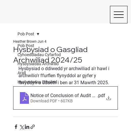
Pob Post
Heather Brown
Jun 4
Pob Post
Hysbysiad o Gasgliad
Cyhoeddiadau Cyfarfod
Archwiliad 2024/25
Hysbysiadau Archwilio
Hysbysiad o ddiwedd yr archwiliad a'r hawl i 
Arall
archwilio'r ffurflen flynyddol ar gyfer y 
Hysbysiadau Etholiad
flwyddyn a ddaeth i ben ar 31 Mawrth 2025.
Notice of Conclusion of Audit 2025
.pdf
Download PDF • 607KB