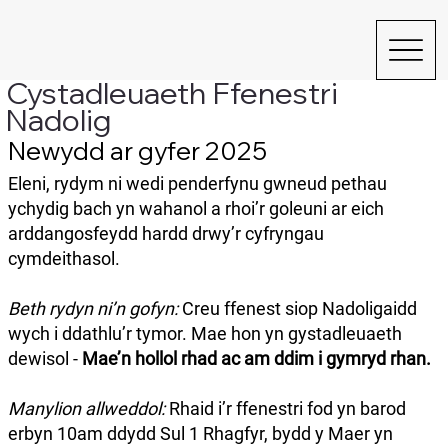
Cystadleuaeth Ffenestri
Nadolig
Newydd ar gyfer 2025
Eleni, rydym ni wedi penderfynu gwneud pethau
ychydig bach yn wahanol a rhoi’r goleuni ar eich
arddangosfeydd hardd drwy’r cyfryngau
cymdeithasol.
Beth rydyn ni’n gofyn:
Creu ffenest siop Nadoligaidd
wych i ddathlu’r tymor. ​Mae hon yn gystadleuaeth
dewisol -
Mae’n hollol rhad ac am ddim i gymryd rhan.
Manylion allweddol:
Rhaid i’r ffenestri fod yn barod
erbyn 10am ddydd Sul 1 Rhagfyr, bydd y Maer yn