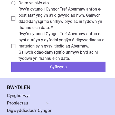
Ddim yn siŵr eto
Rwy'n cytuno i Gyngor Tref Abermaw anfon e-
bost ataf ynglŷn â'r digwyddiad hwn. Gallwch 
ddad-danysgrifio unrhyw bryd ac ni fyddwn yn 
rhannu eich data.
*
Rwy'n cytuno i Gyngor Tref Abermaw anfon e-
byst ataf yn y dyfodol ynglŷn â digwyddiadau a 
materion sy'n gysylltiedig ag Abermaw. 
Gallwch ddad-danysgrifio unrhyw bryd ac ni 
fyddwn yn rhannu eich data.
Cyflwyno
BWYDLEN
Cynghorwyr
Prosiectau
Digwyddiadau'r Cyngor