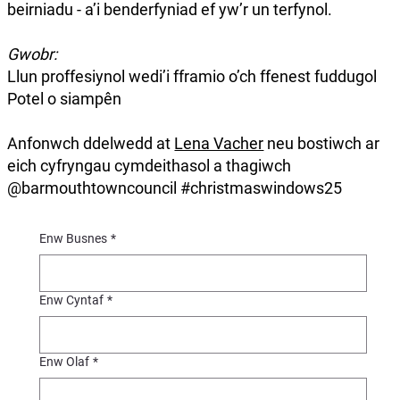
beirniadu - a’i benderfyniad ef yw’r un terfynol.
Gwobr:
Llun proffesiynol wedi’i fframio o’ch ffenest fuddugol
Potel o siampên
Anfonwch ddelwedd at
Lena Vacher
neu bostiwch ar
eich cyfryngau cymdeithasol a thagiwch
@barmouthtowncouncil #christmaswindows25
Enw Busnes
*
Enw Cyntaf
*
Enw Olaf
*